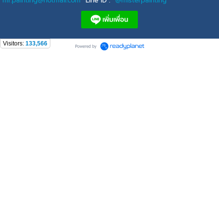
mr.painting@hotmail.com
Line ID :
@misterpainting
Visitors:
133,566